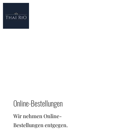
THAI RIO
Thai RiO Hauptstrasse 33 9477 Trübbach
081 740 20 78
thairio.vonsalis@gmail.com
Köstlich. Frisch. Gesund.
Online-Bestellungen
Wir nehmen Online-
Bestellungen entgegen.