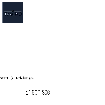
THAI RIO
Thai RiO Hauptstrasse 33 9477 Trübbach
081 740 20 78
thairio.vonsalis@gmail.com
Köstlich. Frisch. Gesund.
Start
Erlebnisse
Erlebnisse